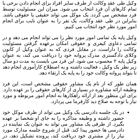
وکیل طی عقد وکالت از طرف سایر افراد برای انجام دادن برخی یا
تمام کارهای آن فرد انتخاب می شود. میزان این مسئولیت توسط
فرد مشخص می گردد. یک موکل می تواند حقیقی یا حقوقی باشد.
بنابراین در طی عقد وکالت، یک نفر را به عنوان نایب برای انجام
امور مورد نظر خود انتخاب می کنیم.
وکیل پایه یک تمامی امور مورد نظر را می تواند انجام می دهد و در
تمامی دعاوی کیفری و حقوقی امکان برعهده گرفتن مسئولیت
وکالت را داراست. در مقابل فردی که به عنوان وکیل از کانون
وکلای دادگستری مدرک پروانه خود را دریافت می کند، به عنوان
وکیل پایه ۲ محسوب می شود. این فرد می بایست به مدت دو سال
زیر نظر یک وکیل ، فعالیت داشته و به اصطلاح کارآموزی انجام دهد
تا بتواند پروانه وکالت خود را به پایه یک ارتقاء دهد.
همان طور که از نام یک مشاور حقوقی مشخص است، این فرد
وظیفه ارائه مشاوره در بسیاری از کارهای حقوقی را بر عهده دارد.
برای این منظور بعد از ارائه راهکارها به انجام امور مربوطه و مورد
نیاز با توجه به صلاح دید کارفرما می پردازد.
در یک جلسه دادرسی یک وکیل می تواند از طرف موکل خود
حضور داشته و وظیفه مذاکره را به جای او شخصا بر عهده
بگیرد. از طرفی یک مشاور می تواند به عنوان یک نماینده در
دادرسی ها حضور پیدا کند. قبل از شروع جلسه مدارک مورد
نیاز را از مشتری خود دریافت کند، پرونده تشکیل دهد، در