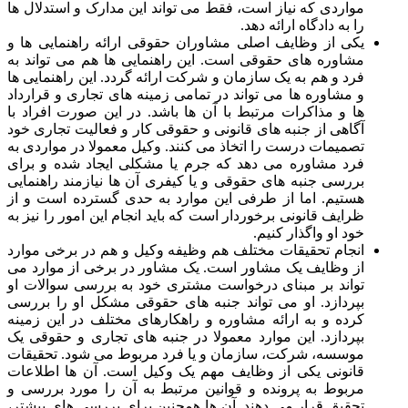
مواردی که نیاز است، فقط می تواند این مدارک و استدلال ها
را به دادگاه ارائه دهد.
یکی از وظایف اصلی مشاوران حقوقی ارائه راهنمایی ها و
مشاوره های حقوقی است. این راهنمایی ها هم می تواند به
فرد و هم به یک سازمان و شرکت ارائه گردد. این راهنمایی ها
و مشاوره ها می تواند در تمامی زمینه های تجاری و قرارداد
ها و مذاکرات مرتبط با آن ها باشد. در این صورت افراد با
آگاهی از جنبه های قانونی و حقوقی کار و فعالیت تجاری خود
تصمیمات درست را اتخاذ می کنند. وکیل معمولا در مواردی به
فرد مشاوره می دهد که جرم یا مشکلی ایجاد شده و برای
بررسی جنبه های حقوقی و یا کیفری آن ها نیازمند راهنمایی
هستیم. اما از طرفی این موارد به حدی گسترده است و از
ظرایف قانونی برخوردار است که باید انجام این امور را نیز به
خود او واگذار کنیم.
انجام تحقیقات مختلف هم وظیفه وکیل و هم در برخی موارد
از وظایف یک مشاور است. یک مشاور در برخی از موارد می
تواند بر مبنای درخواست مشتری خود به بررسی سوالات او
بپردازد. او می تواند جنبه های حقوقی مشکل او را بررسی
کرده و به ارائه مشاوره و راهکارهای مختلف در این زمینه
بپردازد. این موارد معمولا در جنبه های تجاری و حقوقی یک
موسسه، شرکت، سازمان و یا فرد مربوط می شود. تحقیقات
قانونی یکی از وظایف مهم یک وکیل است. آن ها اطلاعات
مربوط به پرونده و قوانین مرتبط به آن را مورد بررسی و
تحقیق قرار می دهند. آن ها همچنین برای بررسی های بیشتر،