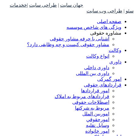
حقوقدانان آسیا می باشد.
جهان سايت
|
طراحی سايت
|
خ
خدمات
سئو
|
طراحی وب سايت
صفحه اصلی
ویژگی های شاخص موسسه
مشاوره حقوقی
آشنایی با حرفه مشاور حقوقی
مشاور حقوقی کیست و چه وظایفی دارد؟
وکالت
انواع وکالت
داوری
داوری داخلی
داوری بین المللی
امور گمرکی
قراردادهای حقوقی
امور قراردادها
قراردادهای مربوط به املاک
اصطلاحات حقوقی
مربوط به شرکتها
اموربین الملل
امورحقوقي
وسایل نقلیه
امور خانواده